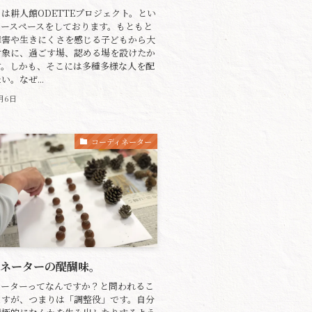
は耕人館ODETTEプロジェクト。とい
リースペースをしております。もともと
障害や生きにくさを感じる子どもから大
対象に、過ごす場、認める場を設けたか
す。しかも、そこには多種多様な人を配
。なぜ...
1月6日
コーディネーター
ィネーターの醍醐味。
ネーターってなんですか？と問われるこ
ますが、つまりは「調整役」です。自分