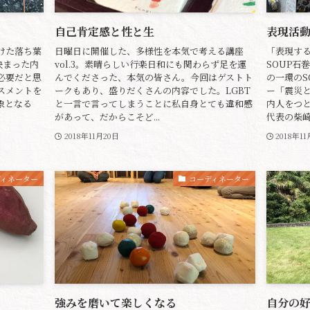
自己肯定感と性と生
表現活
けた落ち葉
日曜日に開催した、多様性を本気で考える講座
「表現す
決まった内
vol.3。素晴らしい行楽日和にも関わらず足を運
SOUP石
必要だと思
んでくださった、本気の皆さん。今回はゲストト
の一環のS
スメントを
ークもあり、盛りだくさんの内容でした。LGBT
ー「震災
象となる
と一言で言ってしまうことに私自身とても違和感
内人をつ
があって、だからこそど...
代表の柴崎
2018年11月20日
2018年1
ディネーター
コーディネーター
強みを磨いて楽しくなる
自分の