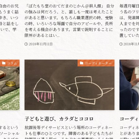
自由のお兄
「ぼたもち堂のおてだまのじかん＠耕人館」 自分
毎週月曜日
もうまく話
の強みは何だろう、と、誰しも一度は考えたこと
う名のフ
歩き、いつ
があると思います。もちろん職業選択の時、受験
は、発達
母と話をし
の時、いろいろな場面で自分のアピールや、長所
人までを
らいで、学
を考える機会があります。言葉で説明することに
ったので
限界があるとはい...
置していたい
2018年11月11日
2018年1
コラム
コーディネーター
子どもと遊び、カラダとココロ
コーデ
するという
放課後等デイサービスという場所のコーディネー
コーディ
域ソーシャル
トも仕事のひとつです。障害のある子どもたちが
とがあり