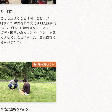
動と自立
ることと生きることは同じこと」＠
巻研修にて 障害者芸術文化活動支援事業
OUPの研修。石巻のカルチュアルツア
と復興と障害のある人とアートと」で案
とめさせていただきました。震災直後に
さんがまだエイ...
1月17日
居場所づくり
好きな場所を持つ。