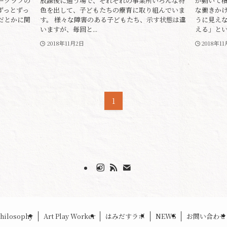
ークラブの
放課後に通う場で、それぞれの事業所いろんな特
が動いて
ずっとずっ
色を出して、子どもたちの療育に取り組んでいま
な働きか
だとかに関
す。 様々な障害のある子どもたち、示す状態は違
うに見え
いますが、毎回と...
える」という
2018年11月2日
2018年1
1
hilosophy
Art Play Worker
はみだすラボ
NEWS
お問い合わせ