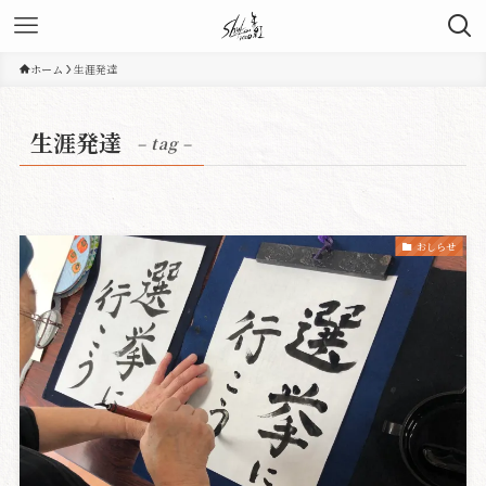
ホーム
生涯発達
生涯発達
– tag –
おしらせ