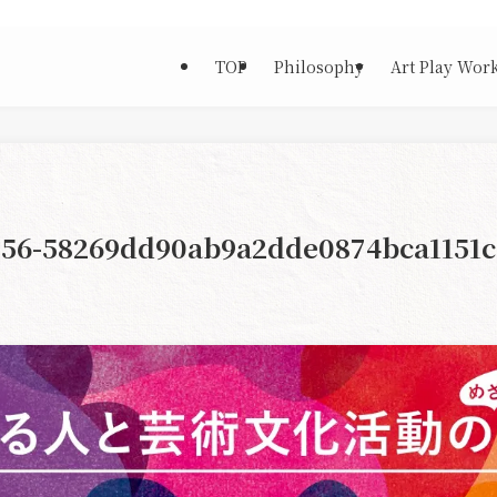
TOP
Philosophy
Art Play Wor
356-58269dd90ab9a2dde0874bca1151c