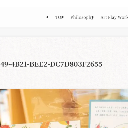
TOP
Philosophy
Art Play Wor
C49-4B21-BEE2-DC7D803F2655