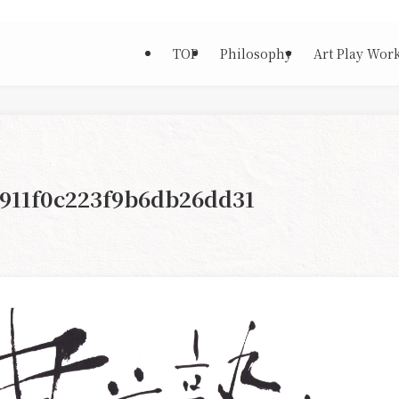
TOP
Philosophy
Art Play Wor
911f0c223f9b6db26dd31