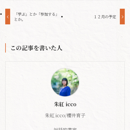
「学ぶ」とか「参加する」
１２月の予定
とか。
この記事を書いた人
朱紅 icco
朱紅 icco/櫻井育子
対話的書家