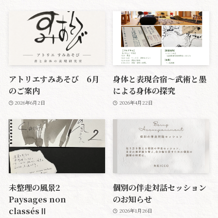
アトリエすみあそび 6月
身体と表現合宿〜武術と墨
のご案内
による身体の探究
2026年6月2日
2026年4月22日
未整理の風景2
個別の伴走対話セッション
Paysages non
のお知らせ
classésⅡ
2026年1月26日