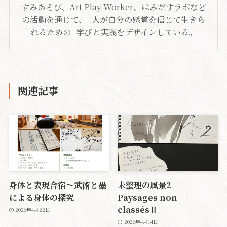
すみあそび、Art Play Worker、はみだすラボなど
の活動を通じて、 人が自分の感覚を信じて生きら
れるための 学びと実践をデザインしている。
関連記事
身体と表現合宿〜武術と墨
未整理の風景2
による身体の探究
Paysages non
classésⅡ
2026年4月22日
2026年4月14日