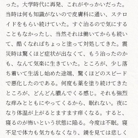
った。大学時代に再発、これがやっかいだった。
当時は何も知識がないので皮膚科に通い、ステロ
イドをもらい続けていた。すぐ治るので気にする
こともなかったし、当然それは働いてからも続い
て、酷くなればちょっと塗って対処してきた。震
災時は驚くほど症状が出なくて、もう治ったのか
も、なんて気楽に生きていた。ところが、少し落
ち着いて生活し始めた途端、驚くほどのスピード
で悪化したのである。何度も薬を塗り続けてきた
ところが、どんどん膿んでくる感じ。それも強烈
な痒みとともにやってくるから、眠れない。夜に
なり体温が上がるとますます痒くなる。すると、
寝るのが怖いという状態に陥る。今度は不眠。寝
不足で体力も気力もなくなり、鏡を見ては悲しく