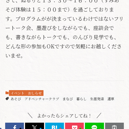
さて、ぬるりと１３：３０〜１６：００（すみあ
そび体験は１５：００まで）を過ごしておりま
す。プログラムがが決まっているわけではないフリ
ートーク会、墨遊びをしながらでも、座談会で
も、書きながらトークでも、のんびり見学でも、
どんな形の参加もOKですので気軽にお越しくださ
いませ。
イベント
おしらせ
あそび
アドベンチャークラブ
まなび
暮らし
生涯発達
道草
よかったらシェアしてね！