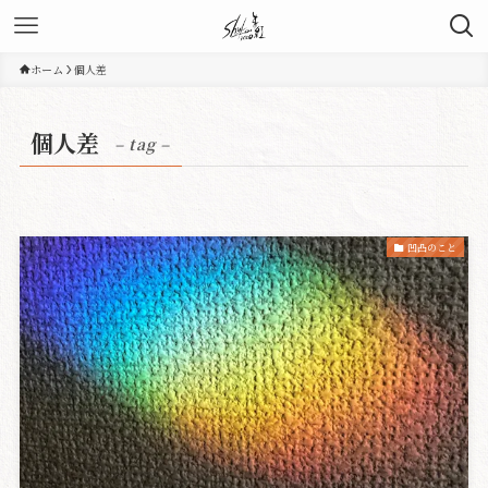
ホーム
個人差
個人差
– tag –
凹凸のこと