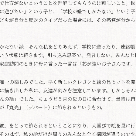
で仕方がないということを理解してもらうのは難しいこと。世
に遊びたい」という子と、「学校が嫌でしかたない」という子
どもが自分と反対のタイプだった場合には、その感覚が分から
かたない派。そんな私をとりあえず、学校に送ったり、連絡帳
いう状態は続きます。引っ込み思案で、発言しない、みんなと
家庭訪問のときに母に言った一言は「芯が強いお子さんです」
唯一の楽しみでした。早く新しいクレヨンと絵の具セットを開
に描き出した私に、友達が何かを注意しています。しかしそん
んの絵」でした。ちょうど５月の母の日に合わせて、当時は市
が「丸光」（デパート）に飾られるというもの。
賞」をとって飾られるということになり、大喜びで絵を見に行
そのはず、私の絵だけが周りのみんなと全く構図が違うのです