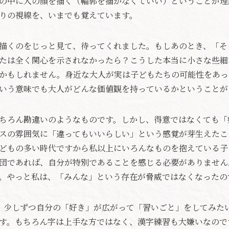
の中に人の顔を描く（輪郭を描かなくていい）ということが理
りの視線を、いまでも覚えています。
描くのをじっと見て、待ってくれました。もしあのとき、「そ
たは全く関心を示されなかったら？こうした本当に小さな些細
かもしれません。身近な大人が実は子どもたちの可能性をあっ
いう意味でも大人がどんな価値観を持っているかということが
ちろん勘違いのようなものです。しかし、得意ではなくても「
スの雰囲気に「違ってもいいらしい」という感覚が芽生えたこ
どもの多い時代ですから私以上にいろんなものを抱えている子
団であれば、自分が特別であることを感じる必要がありません
。やっと私は、「みんな」という存在が脅威ではなくなったの
、少しずつ自分の「好き」が広がって「習いごと」をしてみた
す。もちろん字は上手な方ではなく、漢字練習も大嫌いなので