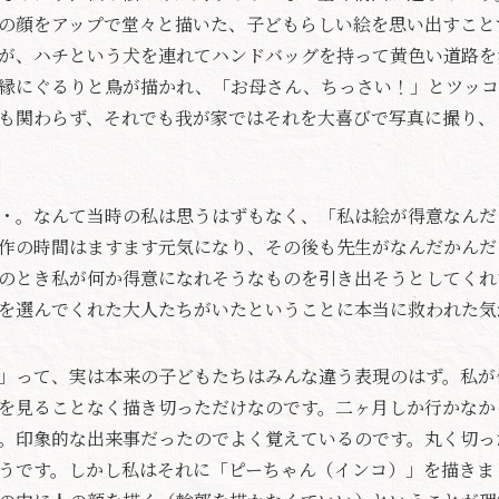
の顔をアップで堂々と描いた、子どもらしい絵を思い出すこと
が、ハチという犬を連れてハンドバッグを持って黄色い道路を
縁にぐるりと鳥が描かれ、「お母さん、ちっさい！」とツッコ
も関わらず、それでも我が家ではそれを大喜びで写真に撮り、
・。なんて当時の私は思うはずもなく、「私は絵が得意なんだ
作の時間はますます元気になり、その後も先生がなんだかんだ
のとき私が何か得意になれそうなものを引き出そうとしてくれ
を選んでくれた大人たちがいたということに本当に救われた気
」って、実は本来の子どもたちはみんな違う表現のはず。私が
を見ることなく描き切っただけなのです。二ヶ月しか行かなか
。印象的な出来事だったのでよく覚えているのです。丸く切っ
うです。しかし私はそれに「ピーちゃん（インコ）」を描きま