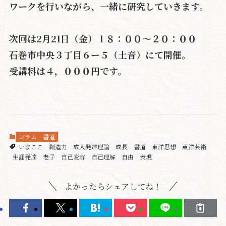
ワークを行いながら、一緒に研究していきます。
次回は2月21日（金）１８：００〜２０：００
石巻市中央３丁目６ー５（土音）にて開催。
受講料は４，０００円です。
コラム
書道
いまここ
創造力
成人発達理論
成長
書道
東洋思想
東洋芸術
生涯発達
老子
自己変容
自己理解
自由
表現
よかったらシェアしてね！