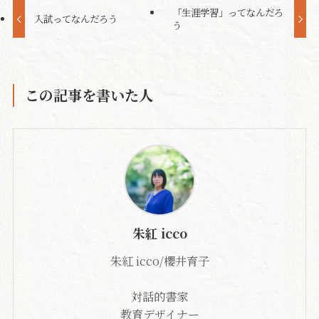
「生涯学習」ってなんだろ
入試ってなんだろう
う
この記事を書いた人
朱紅 icco
朱紅 icco/櫻井育子
対話的書家
教育デザイナー