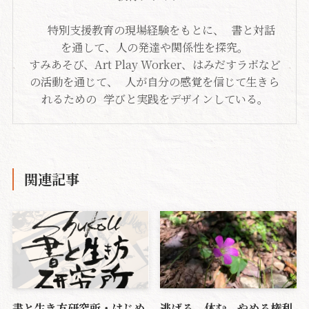
特別支援教育の現場経験をもとに、 書と対話
を通して、人の発達や関係性を探究。
すみあそび、Art Play Worker、はみだすラボなど
の活動を通じて、 人が自分の感覚を信じて生きら
れるための 学びと実践をデザインしている。
関連記事
書と生き方研究所・はじめ
逃げる、休む、やめる権利