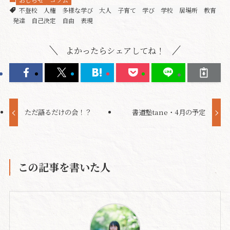
不登校
人権
多様な学び
大人
子育て
学び
学校
居場所
教育
発達
自己決定
自由
表現
よかったらシェアしてね！
ただ語るだけの会！？
書道塾tane・4月の予定
この記事を書いた人