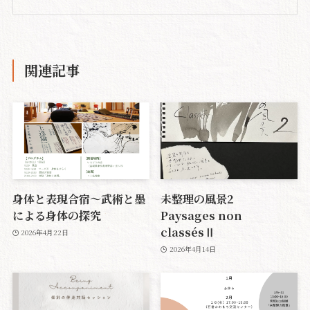
関連記事
身体と表現合宿〜武術と墨
未整理の風景2
による身体の探究
Paysages non
classésⅡ
2026年4月22日
2026年4月14日