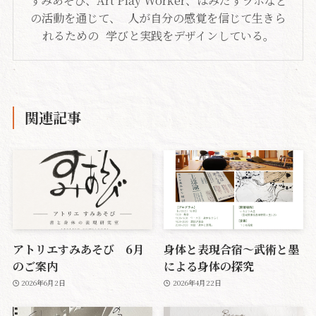
すみあそび、Art Play Worker、はみだすラボなど
の活動を通じて、 人が自分の感覚を信じて生きら
れるための 学びと実践をデザインしている。
関連記事
アトリエすみあそび 6月
身体と表現合宿〜武術と墨
のご案内
による身体の探究
2026年6月2日
2026年4月22日