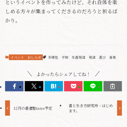
というイベントを作ってみたけど、それ自体を楽
しめる方々が集まってくださるのだろうと祈るば
かり。
イベント
おしらせ
多様性
平和
生涯発達
発達
遊び
音楽
よかったらシェアしてね！
書と生き方研究所・はじめ
12月の書道塾tane予定
ます。