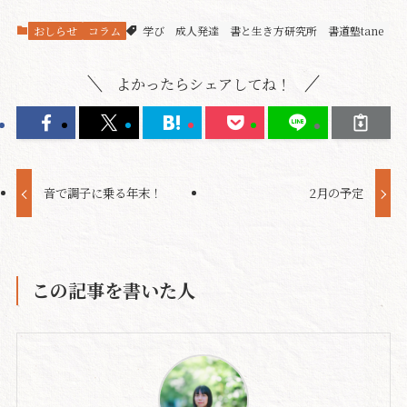
おしらせ
コラム
学び
成人発達
書と生き方研究所
書道塾tane
よかったらシェアしてね！
音で調子に乗る年末！
2月の予定
この記事を書いた人