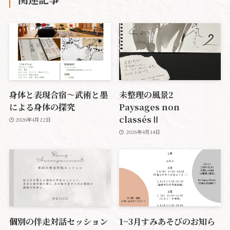
身体と表現合宿〜武術と墨
未整理の風景2
による身体の探究
Paysages non
classésⅡ
2026年4月22日
2026年4月14日
個別の伴走対話セッション
1~3月すみあそびのお知ら