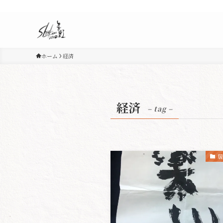
ホーム
経済
経済
– tag –