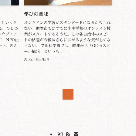
学びの意味
」というテ
オンラインの学習がスタンダードになるかもしれ
る。ひとつ
ない。熊本市ではすでに小中学校のオンライン授
スウプノア
業がスタートするそうだ。この各自治体のスピー
、NPO法
ドの格差が今後はさらに拡がるような気がしてな
ート。ぎん
らない。 文部科学省では、昨年から「GIGAスク
ール構想」というも...
2020年4月5日
1