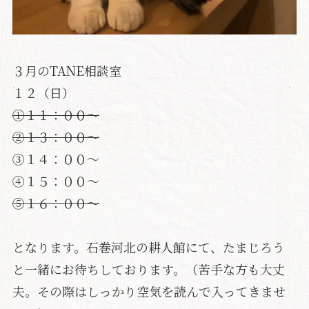
３月のTANE相談室
１２（日）
①１１：００〜
②１３：００〜
③１４：００〜
④１５：００〜
⑤１６：００〜
となります。石巻河北の耕人館にて、たまじろう
と一緒にお待ちしております。（苦手な方も大丈
夫。その際はしっかり空気を読んで入ってきませ