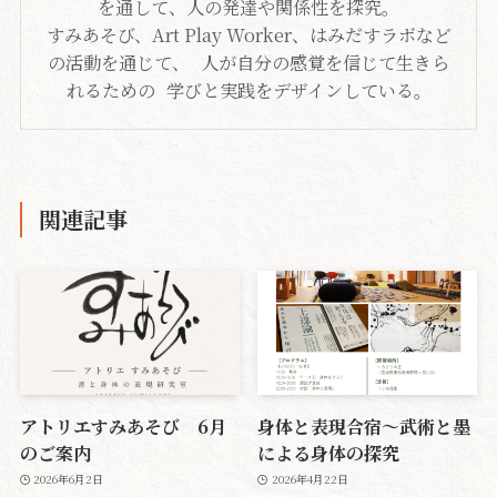
を通して、人の発達や関係性を探究。
すみあそび、Art Play Worker、はみだすラボなど
の活動を通じて、 人が自分の感覚を信じて生きら
れるための 学びと実践をデザインしている。
関連記事
アトリエすみあそび 6月
身体と表現合宿〜武術と墨
のご案内
による身体の探究
2026年6月2日
2026年4月22日